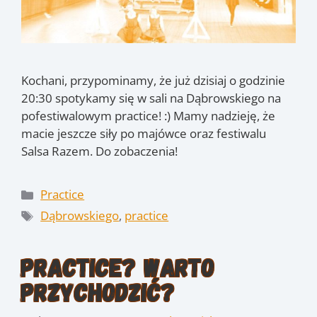
Kochani, przypominamy, że już dzisiaj o godzinie
20:30 spotykamy się w sali na Dąbrowskiego na
pofestiwalowym practice! :) Mamy nadzieję, że
macie jeszcze siły po majówce oraz festiwalu
Salsa Razem. Do zobaczenia!
Kategorie
Practice
Tagi
Dąbrowskiego
,
practice
Practice? Warto
przychodzić?