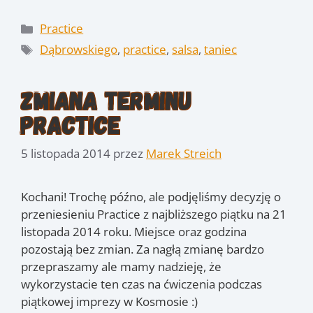
Kategorie
Practice
Tagi
Dąbrowskiego
,
practice
,
salsa
,
taniec
Zmiana terminu
Practice
5 listopada 2014
przez
Marek Streich
Kochani! Trochę późno, ale podjęliśmy decyzję o
przeniesieniu Practice z najbliższego piątku na 21
listopada 2014 roku. Miejsce oraz godzina
pozostają bez zmian. Za nagłą zmianę bardzo
przepraszamy ale mamy nadzieję, że
wykorzystacie ten czas na ćwiczenia podczas
piątkowej imprezy w Kosmosie :)