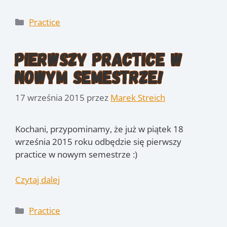
Kategorie
Practice
Pierwszy practice w
nowym semestrze!
17 września 2015
przez
Marek Streich
Kochani, przypominamy, że już w piątek 18
września 2015 roku odbędzie się pierwszy
practice w nowym semestrze :)
Czytaj dalej
Kategorie
Practice