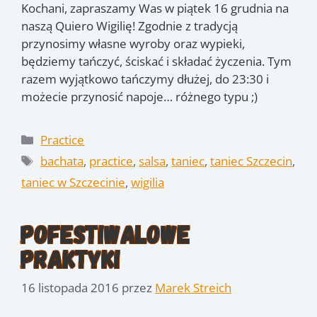
Kochani, zapraszamy Was w piątek 16 grudnia na
naszą Quiero Wigilię! Zgodnie z tradycją
przynosimy własne wyroby oraz wypieki,
będziemy tańczyć, ściskać i składać życzenia. Tym
razem wyjątkowo tańczymy dłużej, do 23:30 i
możecie przynosić napoje… różnego typu ;)
Kategorie
Practice
Tagi
bachata
,
practice
,
salsa
,
taniec
,
taniec Szczecin
,
taniec w Szczecinie
,
wigilia
Pofestiwalowe
praktyki
16 listopada 2016
przez
Marek Streich