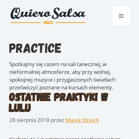
Przejdź
do
Menu
treści
Practice
Spotkajmy się razem na sali tanecznej, w
nieformalnej atmosferze, aby przy wolnej,
spokojnej muzyce i przygaszonych światłach
przećwiczyć poznane na kursach elementy.
Ostatnie praktyki w
Lulu
28 sierpnia 2018
przez
Marek Streich