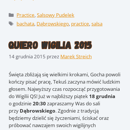
Kategorie
Practice
,
Salsowy Pudelek
Tagi
bachata
,
Dąbrowskiego
,
practice
,
salsa
Quiero Wigilia 2015
14 grudnia 2015
przez
Marek Streich
Święta zbliżają się wielkimi krokami, Gocha powoli
kończy pisać pracę, Tekuś zaczyna mówić ludzkim
głosem. Najwyższy czas rozpocząć przygotowania
do Wigilii QS! Już w najbliższy piątek
18 grudnia
o godzinie
20:30
zapraszamy Was do sali
przy
Dąbrowskiego
. Zgodnie z tradycją
będziemy dzielić się życzeniami, ściskać oraz
próbować nawzajem swoich wigilijnych