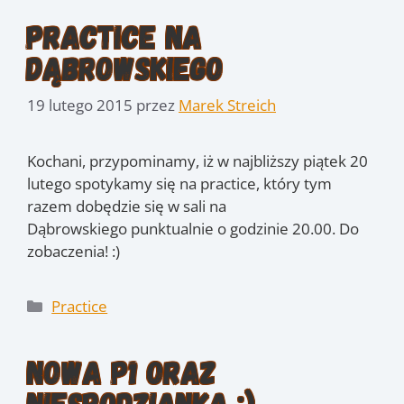
Practice na
Dąbrowskiego
19 lutego 2015
przez
Marek Streich
Kochani, przypominamy, iż w najbliższy piątek 20
lutego spotykamy się na practice, który tym
razem dobędzie się w sali na
Dąbrowskiego punktualnie o godzinie 20.00. Do
zobaczenia! :)
Kategorie
Practice
Nowa P1 oraz
niespodzianka :)