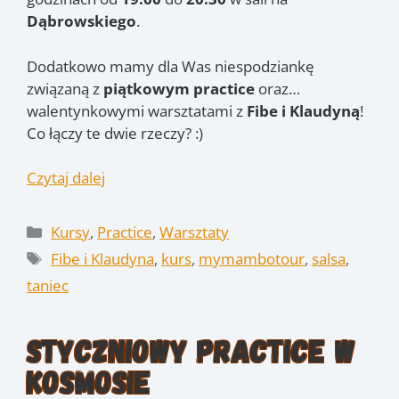
Dąbrowskiego
.
Dodatkowo mamy dla Was niespodziankę
związaną z
piątkowym practice
oraz…
walentynkowymi warsztatami z
Fibe i Klaudyną
!
Co łączy te dwie rzeczy? :)
Czytaj dalej
Kategorie
Kursy
,
Practice
,
Warsztaty
Tagi
Fibe i Klaudyna
,
kurs
,
mymambotour
,
salsa
,
taniec
Styczniowy Practice w
Kosmosie