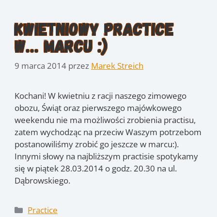
Kwietniowy practice
w… marcu :)
9 marca 2014
przez
Marek Streich
Kochani! W kwietniu z racji naszego zimowego
obozu, Świąt oraz pierwszego majówkowego
weekendu nie ma możliwości zrobienia practisu,
zatem wychodząc na przeciw Waszym potrzebom
postanowiliśmy zrobić go jeszcze w marcu:).
Innymi słowy na najbliższym practisie spotykamy
się w piątek 28.03.2014 o godz. 20.30 na ul.
Dąbrowskiego.
Kategorie
Practice