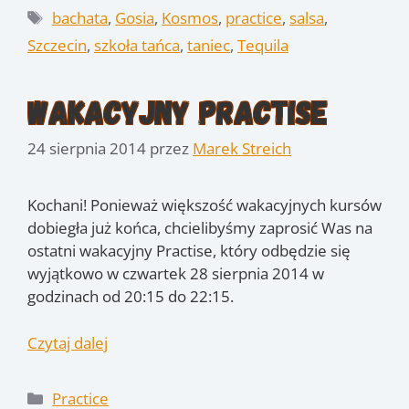
Tagi
bachata
,
Gosia
,
Kosmos
,
practice
,
salsa
,
Szczecin
,
szkoła tańca
,
taniec
,
Tequila
Wakacyjny Practise
24 sierpnia 2014
przez
Marek Streich
Kochani! Ponieważ większość wakacyjnych kursów
dobiegła już końca, chcielibyśmy zaprosić Was na
ostatni wakacyjny Practise, który odbędzie się
wyjątkowo w czwartek 28 sierpnia 2014 w
godzinach od 20:15 do 22:15.
Czytaj dalej
Kategorie
Practice