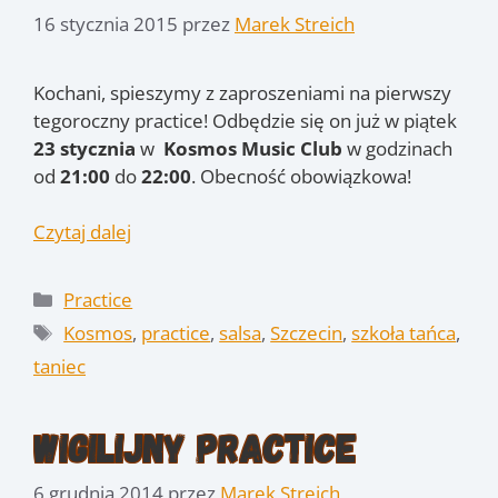
16 stycznia 2015
przez
Marek Streich
Kochani, spieszymy z zaproszeniami na pierwszy
tegoroczny practice! Odbędzie się on już w piątek
23 stycznia
w
Kosmos Music Club
w godzinach
od
21:00
do
22:00
. Obecność obowiązkowa!
Czytaj dalej
Kategorie
Practice
Tagi
Kosmos
,
practice
,
salsa
,
Szczecin
,
szkoła tańca
,
taniec
Wigilijny Practice
6 grudnia 2014
przez
Marek Streich