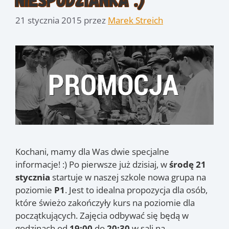
21 stycznia 2015
przez
Marek Streich
Kochani, mamy dla Was dwie specjalne
informacje! :) Po pierwsze już dzisiaj, w
środę 21
stycznia
startuje w naszej szkole nowa grupa na
poziomie
P1
. Jest to idealna propozycja dla osób,
które świeżo zakończyły kurs na poziomie dla
początkujących. Zajęcia odbywać się będą w
godzinach od
19:00
do
20:30
w sali na