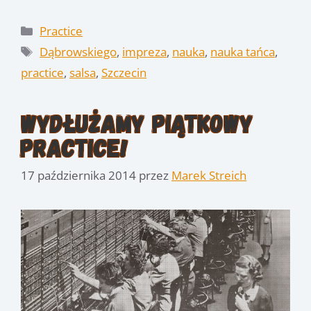
Kategorie
Practice
Tagi
Dąbrowskiego
,
impreza
,
nauka
,
nauka tańca
,
practice
,
salsa
,
Szczecin
Wydłużamy piątkowy
Practice!
17 października 2014
przez
Marek Streich