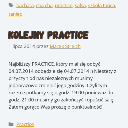
Tagi
bachata
,
cha cha
,
practice
,
salsa
,
szkoła tańca
,
taniec
Kolejny practice
1 lipca 2014
przez
Marek Streich
Najbliższy PRACTICE, który miał się odbyć
04.07.2014 odbędzie się 04.07.2014 :) Niestety z
przyczyn od nas niezależnych musimy
jednorazowo zmienić jego godziny. Czyli tym
razem spotkamy się o godz. 19.00 ponieważ do
godz. 21.00 musimy go zakończyć i opuścić salę.
Zatem gorąco Was proszę o punktualność!
Kategorie
Practice