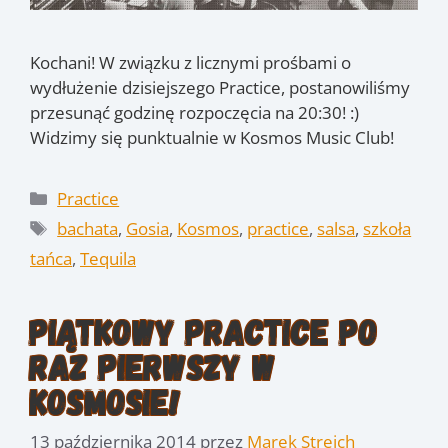
Kochani! W związku z licznymi prośbami o
wydłużenie dzisiejszego Practice, postanowiliśmy
przesunąć godzinę rozpoczęcia na 20:30! :)
Widzimy się punktualnie w Kosmos Music Club!
Kategorie
Practice
Tagi
bachata
,
Gosia
,
Kosmos
,
practice
,
salsa
,
szkoła
tańca
,
Tequila
Piątkowy practice po
raz pierwszy w
Kosmosie!
13 października 2014
przez
Marek Streich