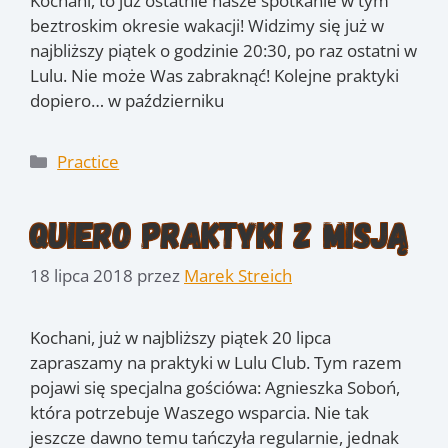
Kochani, to już ostatnie nasze spotkanie w tym
beztroskim okresie wakacji! Widzimy się już w
najbliższy piątek o godzinie 20:30, po raz ostatni w
Lulu. Nie może Was zabraknąć! Kolejne praktyki
dopiero… w październiku
Kategorie
Practice
Quiero Praktyki z misją
18 lipca 2018
przez
Marek Streich
Kochani, już w najbliższy piątek 20 lipca
zapraszamy na praktyki w Lulu Club. Tym razem
pojawi się specjalna gościówa: Agnieszka Soboń,
która potrzebuje Waszego wsparcia. Nie tak
jeszcze dawno temu tańczyła regularnie, jednak