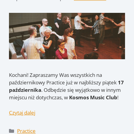
Kochani! Zapraszamy Was wszystkich na
październikowy Practice już w najbliższy piątek
17
października
. Odbędzie się wyjątkowo w innym
miejscu niż dotychczas, w
Kosmos Music Club
!
Czytaj dalej
Kategorie
Practice