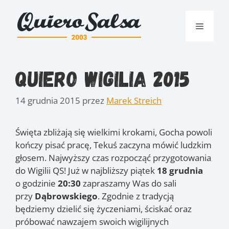
Przejdź
do
Menu
treści
Quiero Wigilia 2015
14 grudnia 2015
przez
Marek Streich
Święta zbliżają się wielkimi krokami, Gocha powoli
kończy pisać pracę, Tekuś zaczyna mówić ludzkim
głosem. Najwyższy czas rozpocząć przygotowania
do Wigilii QS! Już w najbliższy piątek
18 grudnia
o godzinie
20:30
zapraszamy Was do sali
przy
Dąbrowskiego
. Zgodnie z tradycją
będziemy dzielić się życzeniami, ściskać oraz
próbować nawzajem swoich wigilijnych