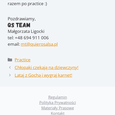
razem po practice :)
Pozdrawiamy,
QS Team
Małgorzata Ligocki
tel: +48 694 911 006
email:
mt@quierosalsa.pl
Kategorie
Practice
Chłopaki czekają na dziewczyny!
Lataj z Gochą i wygraj karnet!
Regulamin
Polityka Prywatności
Materiały Prasowe
Kontakt