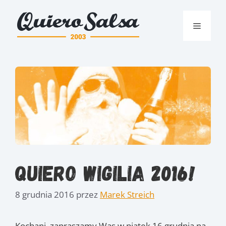
Przejdź
do
Menu
treści
Quiero Wigilia 2016!
8 grudnia 2016
przez
Marek Streich
Kochani, zapraszamy Was w piątek 16 grudnia na