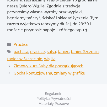
naszą Quiero Wigilię! Zgodnie z tradycją
przynosimy własne wyroby oraz wypieki,
będziemy tańczyć, ściskać i składać życzenia. Tym
razem wyjątkowo tańczymy dłużej, do 23:30 i
możecie przynosić napoje… różnego typu ;)
Kategorie
Practice
Tagi
bachata
,
practice
,
salsa
,
taniec
,
taniec Szczecin
,
taniec w Szczecinie
,
wigilia
Zimowy kurs Salsy dla początkujących
Gocha kontuzjowana, zmiany w grafiku
Regulamin
Polityka Prywatności
Materiały Prasowe