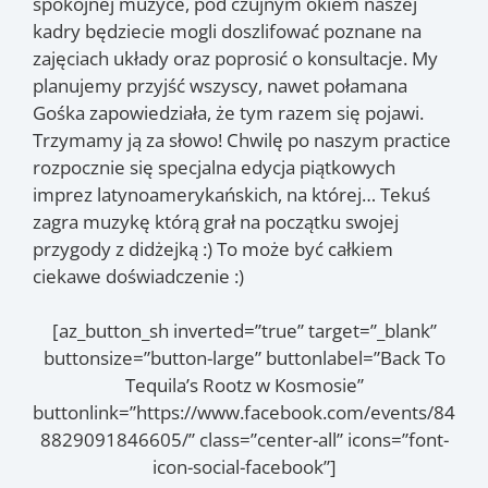
spokojnej muzyce, pod czujnym okiem naszej
kadry będziecie mogli doszlifować poznane na
zajęciach układy oraz poprosić o konsultacje. My
planujemy przyjść wszyscy, nawet połamana
Gośka zapowiedziała, że tym razem się pojawi.
Trzymamy ją za słowo! Chwilę po naszym practice
rozpocznie się specjalna edycja piątkowych
imprez latynoamerykańskich, na której… Tekuś
zagra muzykę którą grał na początku swojej
przygody z didżejką :) To może być całkiem
ciekawe doświadczenie :)
[az_button_sh inverted=”true” target=”_blank”
buttonsize=”button-large” buttonlabel=”Back To
Tequila’s Rootz w Kosmosie”
buttonlink=”https://www.facebook.com/events/84
8829091846605/” class=”center-all” icons=”font-
icon-social-facebook”]