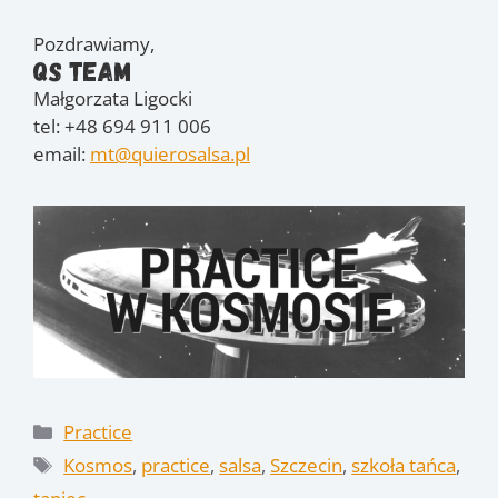
Pozdrawiamy,
QS Team
Małgorzata Ligocki
tel: +48 694 911 006
email:
mt@quierosalsa.pl
Kategorie
Practice
Tagi
Kosmos
,
practice
,
salsa
,
Szczecin
,
szkoła tańca
,