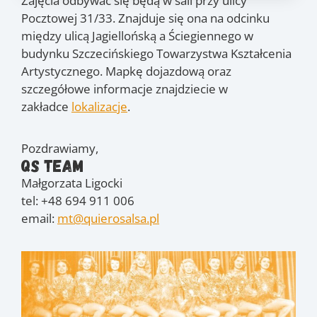
Zajęcia odbywać się będą w sali przy ulicy
Pocztowej 31/33. Znajduje się ona na odcinku
między ulicą Jagiellońską a Ściegiennego w
budynku Szczecińskiego Towarzystwa Kształcenia
Artystycznego. Mapkę dojazdową oraz
szczegółowe informacje znajdziecie w
zakładce
lokalizacje
.
Pozdrawiamy,
QS Team
Małgorzata Ligocki
tel: +48 694 911 006
email:
mt@quierosalsa.pl