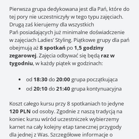
Pierwsza grupa dedykowana jest dla Pań, które do
tej pory nie uczestniczyły w tego typu zajęciach.
Drugą zaś kierujemy dla wszystkich
P
ań posiadających już minimalne doświadczenie
w zajęciach Ladies’ Styling.
Piątkowe grupy dla
pań
obejmują aż
8 spotkań
po
1,5 godziny
zegarowej
. Zajęcia odbywać się będą
raz w
tygodniu
, w każdy piątek w godzinach:
od
18:30
do
20:00
grupa początkująca
od
20:10
do
21:40
grupa kontynuacyjna
Koszt całego kursu przy 8 spotkaniach to jedyne
120 PLN
od osoby. Zgodnie z naszą tradycją na
koniec kursu wśród uczestniczek wybierzemy
karnet na cały kolejny etap tanecznej przygody
dla jednej z Was. Szczegółowe informacje o