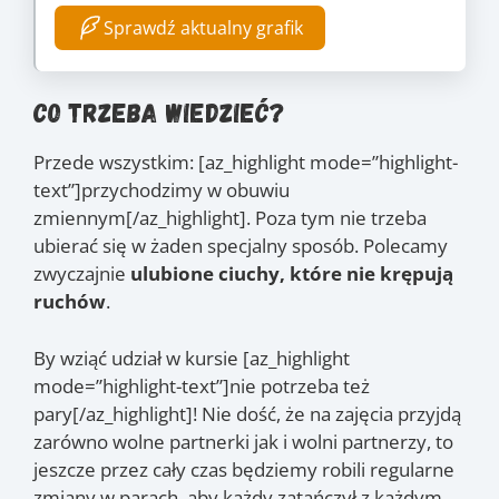
Sprawdź aktualny grafik
Co trzeba wiedzieć?
Przede wszystkim: [az_highlight mode=”highlight-
text”]przychodzimy w obuwiu
zmiennym[/az_highlight]. Poza tym nie trzeba
ubierać się w żaden specjalny sposób. Polecamy
zwyczajnie
ulubione ciuchy, które nie krępują
ruchów
.
By wziąć udział w kursie [az_highlight
mode=”highlight-text”]nie potrzeba też
pary[/az_highlight]! Nie dość, że na zajęcia przyjdą
zarówno wolne partnerki jak i wolni partnerzy, to
jeszcze przez cały czas będziemy robili regularne
zmiany w parach, aby każdy zatańczył z każdym.