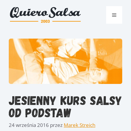
Przejdź
do
Menu
treści
Jesienny kurs Salsy
od podstaw
24 września 2016
przez
Marek Streich