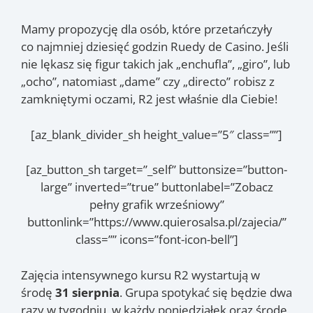
Mamy propozycję dla osób, które przetańczyły
co najmniej dziesięć godzin Ruedy de Casino. Jeśli
nie lękasz się figur takich jak „enchufla”, „giro”, lub
„ocho”, natomiast „dame” czy „directo” robisz z
zamkniętymi oczami, R2 jest właśnie dla Ciebie!
[az_blank_divider_sh height_value=”5″ class=””]
[az_button_sh target=”_self” buttonsize=”button-
large” inverted=”true” buttonlabel=”Zobacz
pełny grafik wrześniowy”
buttonlink=”https://www.quierosalsa.pl/zajecia/”
class=”” icons=”font-icon-bell”]
Zajęcia intensywnego kursu R2 wystartują w
środę
31 sierpnia
. Grupa spotykać się będzie dwa
razy w tygodniu, w każdy poniedziałek oraz środę