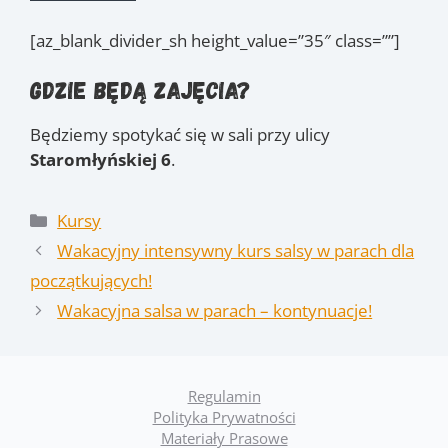
[az_blank_divider_sh height_value=”35″ class=””]
Gdzie będą zajęcia?
Będziemy spotykać się w sali przy ulicy
Staromłyńskiej 6
.
Kategorie
Kursy
Wakacyjny intensywny kurs salsy w parach dla
początkujących!
Wakacyjna salsa w parach – kontynuacje!
Regulamin
Polityka Prywatności
Materiały Prasowe