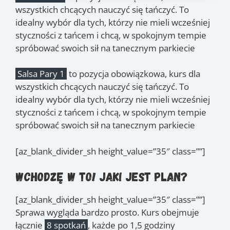
Zajęcia
wszystkich chcących nauczyć się tańczyć. To
6.07
, 13.07
, 20.07
,
(czw.)
(czw.)
(czw.)
idealny wybór dla tych, którzy nie mieli wcześniej
27.07
, 3.08
, 10.08
,
(czw.)
(czw.)
(czw.)
styczności z tańcem i chcą, w spokojnym tempie
17.08
, 24.08
(czw.)
(czw.)
spróbować swoich sił na tanecznym parkiecie
Salsa Pary 1
to pozycja obowiązkowa, kurs dla
wszystkich chcących nauczyć się tańczyć. To
idealny wybór dla tych, którzy nie mieli wcześniej
styczności z tańcem i chcą, w spokojnym tempie
spróbować swoich sił na tanecznym parkiecie
[az_blank_divider_sh height_value=”35″ class=””]
Wchodzę w to! Jaki jest plan?
[az_blank_divider_sh height_value=”35″ class=””]
Sprawa wygląda bardzo prosto. Kurs obejmuje
łącznie
8 spotkań
, każde po 1,5 godziny