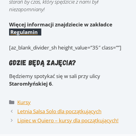
starań by czas, który spędzicie z nami był
niezapomniany!
Więcej informacji znajdziecie w zakładce
Regulamin
[az_blank_divider_sh height_value=”35″ class=””]
Gdzie będą zajęcia?
Będziemy spotykać się w sali przy ulicy
Staromłyńskiej 6
.
Kategorie
Kursy
Letnia Salsa Solo dla początkujących
Lipiec w Quiero – kursy dla początkujących!