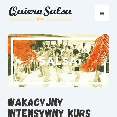
Przejdź
do
Menu
treści
Wakacyjny
intensywny kurs