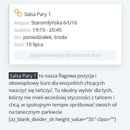
Szczegóły
Salsa Pary 1
8
Ilość zajęć:
Staromłyńska 6/U16
Miejsce:
230 PLN/os
Cena:
19:15 - 20:45
Godzina:
poniedziałek, środa
Dni:
poniedziałek, środa
Dni:
10 lipca
Start:
10 lipca
Start:
7 sierpnia
Koniec:
ZAJĘCIA ODBYWAJĄ SIĘ TEŻ W NIEKTÓRE ŚRODY
Zajęcia
10.07
, 12.07
, 17.07
, 19.07
,
(pon.)
(śr.)
(pon.)
(śr.)
Salsa Pary 1
to nasza flagowa pozycja i
26.07
, 31.07
, 2.08
, 7.08
(śr.)
(pon.)
(śr.)
(pon.)
obowiązkowy kurs dla wszystkich chcących
Odwołane zajęcia
nauczyć się tańczyć. To idealny wybór dla tych,
24.07
(pon.)
którzy nie mieli wcześniej styczności z tańcem i
chcą, w spokojnym tempie spróbować swoich sił
na tanecznym parkiecie
[az_blank_divider_sh height_value=”35″ class=””]