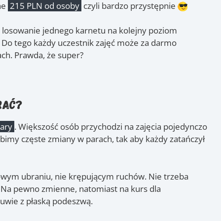
ne
215 PLN od osoby
czyli bardzo przystępnie
ię losowanie jednego karnetu na kolejny poziom
Do tego każdy uczestnik zajęć może za darmo
ch. Prawda, że super?
rać?
pary
. Większość osób przychodzi na zajęcia pojedynczo
bimy częste zmiany w parach, tak aby każdy zatańczył
wym ubraniu, nie krępującym ruchów. Nie trzeba
 Na pewno zmienne, natomiast na kurs dla
uwie z płaską podeszwą.