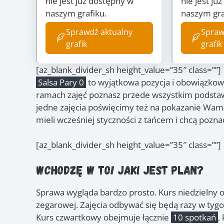
nie jest już dostępny w
nie jest ju
naszym grafiku.
naszym gra
Sprawdź aktualny
Spraw
grafik
grafik
[az_blank_divider_sh height_value=”35″ class=””]
Salsa Pary 0
to wyjątkowa pozycja i obowiązkowy
ramach zajęć poznasz przede wszystkim podsta
jedne zajęcia poświęcimy też na pokazanie Wam p
mieli wcześniej styczności z tańcem i chcą pozna
[az_blank_divider_sh height_value=”35″ class=””]
Wchodzę w to! Jaki jest plan?
Sprawa wygląda bardzo prosto. Kurs niedzielny 
zegarowej. Zajęcia odbywać się będą razy w tyg
Kurs czwartkowy obejmuje łącznie
10 spotkań
,