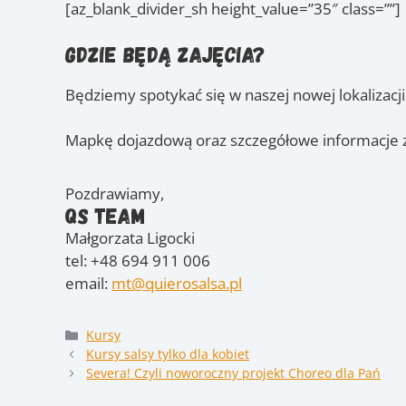
[az_blank_divider_sh height_value=”35″ class=””]
Gdzie będą zajęcia?
Będziemy spotykać się w naszej nowej lokalizacji,
Mapkę dojazdową oraz szczegółowe informacje z
Pozdrawiamy,
QS Team
Małgorzata Ligocki
tel: +48 694 911 006
email:
mt@quierosalsa.pl
Kategorie
Kursy
Kursy salsy tylko dla kobiet
Severa! Czyli noworoczny projekt Choreo dla Pań