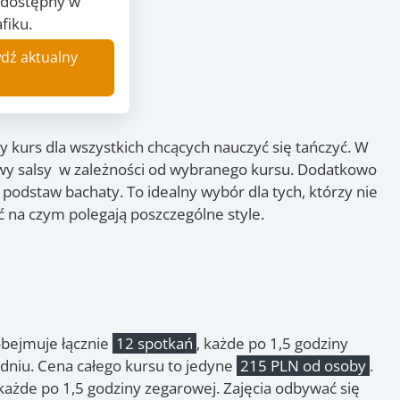
ż dostępny w
fiku.
dź aktualny
 kurs dla wszystkich chcących nauczyć się tańczyć. W
wy salsy w zależności od wybranego kursu. Dodatkowo
odstaw bachaty. To idealny wybór dla tych, którzy nie
ć na czym polegają poszczególne style.
obejmuje łącznie
12 spotkań
, każde po 1,5 godziny
odniu. Cena całego kursu to jedyne
215 PLN od osoby
.
 każde po 1,5 godziny zegarowej. Zajęcia odbywać się