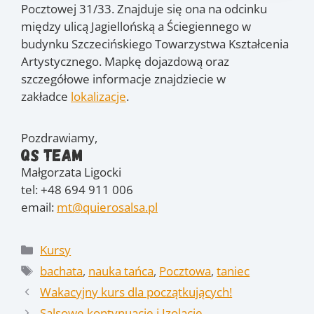
Pocztowej 31/33. Znajduje się ona na odcinku
między ulicą Jagiellońską a Ściegiennego w
budynku Szczecińskiego Towarzystwa Kształcenia
Artystycznego. Mapkę dojazdową oraz
szczegółowe informacje znajdziecie w
zakładce
lokalizacje
.
Pozdrawiamy,
QS Team
Małgorzata Ligocki
tel: +48 694 911 006
email:
mt@quierosalsa.pl
Kategorie
Kursy
Tagi
bachata
,
nauka tańca
,
Pocztowa
,
taniec
Wakacyjny kurs dla początkujących!
Salsowe kontynuacje i Izolacje