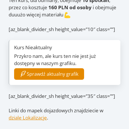
Ten kurs, dla odmiany, obejmuje
10 spotkań
,
przez co kosztuje
160 PLN od osoby
i obejmuje
duuużo więcej materiału
[az_blank_divider_sh height_value=”10″ class=””]
Kurs Nieaktualny
Przykro nam, ale kurs ten nie jest już
dostępny w naszym grafiku.
Sprawdź aktualny grafik
[az_blank_divider_sh height_value=”35″ class=””]
Linki do mapek dojazdowych znajdziecie w
dziale Lokalizacje
.