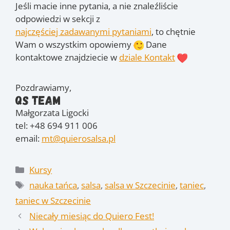
Jeśli macie inne pytania, a nie znaleźliście
odpowiedzi w sekcji z
najczęściej zadawanymi pytaniami
, to chętnie
Wam o wszystkim opowiemy
Dane
kontaktowe znajdziecie w
dziale Kontakt
Pozdrawiamy,
QS Team
Małgorzata Ligocki
tel: +48 694 911 006
email:
mt@quierosalsa.pl
Kategorie
Kursy
Tagi
nauka tańca
,
salsa
,
salsa w Szczecinie
,
taniec
,
taniec w Szczecinie
Niecały miesiąc do Quiero Fest!