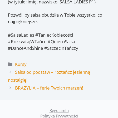
(w tytule: imię, nazwisko, SALSA LADIES P1)
Pozwól, by salsa obudziła w Tobie wszystko, co
najpiękniejsze.
#SalsaLadies #TaniecKobiecości
#RozkwitajWTańcu #QuieroSalsa
#DanceAndShine #SzczecinTańczy
Kategorie
Kursy
Salsa od podstaw – roztańcz jesienną
nostalgię!
BRAZYLIA – ferie Twoich marzeń!
Regulamin
Polityka Prywatności