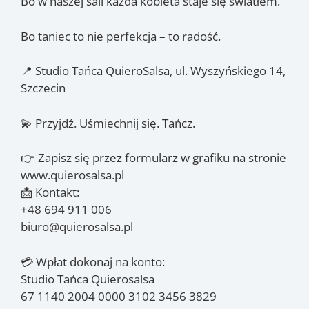
Bo w naszej sali każda kobieta staje się światłem.
Bo taniec to nie perfekcja – to radość.
📍 Studio Tańca QuieroSalsa, ul. Wyszyńskiego 14,
Szczecin
💫 Przyjdź. Uśmiechnij się. Tańcz.
👉 Zapisz się przez formularz w grafiku na stronie
www.quierosalsa.pl
📩 Kontakt:
+48 694 911 006
biuro@quierosalsa.pl
💳 Wpłat dokonaj na konto:
Studio Tańca Quierosalsa
67 1140 2004 0000 3102 3456 3829