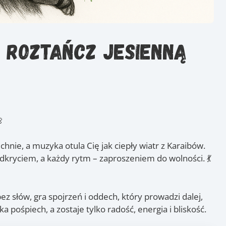
 roztańcz jesienną

nie, a muzyka otula Cię jak ciepły wiatr z Karaibów.
dkryciem, a każdy rytm – zaproszeniem do wolności. 💃
ez słów, gra spojrzeń i oddech, który prowadzi dalej,
a pośpiech, a zostaje tylko radość, energia i bliskość.