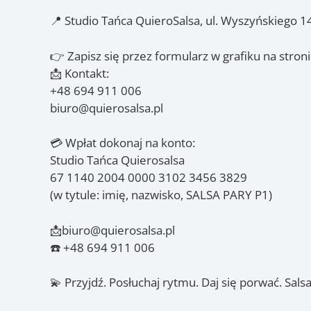
📍 Studio Tańca QuieroSalsa, ul. Wyszyńskiego 14
👉 Zapisz się przez formularz w grafiku na stron
📩 Kontakt:
+48 694 911 006
biuro@quierosalsa.pl
💳 Wpłat dokonaj na konto:
Studio Tańca Quierosalsa
67 1140 2004 0000 3102 3456 3829
(w tytule: imię, nazwisko, SALSA PARY P1)
📩biuro@quierosalsa.pl
☎️ +48 694 911 006
💫 Przyjdź. Posłuchaj rytmu. Daj się porwać. Sals