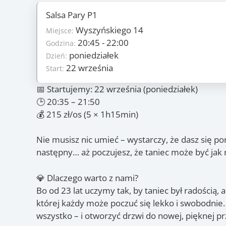
Salsa Pary P1
Szczegóły
Wyszyńskiego 14
5
Miejsce:
Ilość zajęć:
215 PLN/os
20:45 - 22:00
Godzina:
Cena:
poniedziałek
poniedziałek
Dzień:
Dzień:
22 września
22 września
Start:
Start:
20 października
Koniec:
📅 Startujemy: 22 września (poniedziałek)
Zajęcia
🕒 20:35 – 21:50
💰 215 zł/os (5 × 1h15min)
22.09
, 29.09
, 6.10
, 13.10
(pon.)
(pon.)
(pon.)
(pon.
Nie musisz nic umieć – wystarczy, że dasz się 
następny… aż poczujesz, że taniec może być ja
💎 Dlaczego warto z nami?
Bo od 23 lat uczymy tak, by taniec był radością, 
której każdy może poczuć się lekko i swobodnie
wszystko – i otworzyć drzwi do nowej, pięknej p