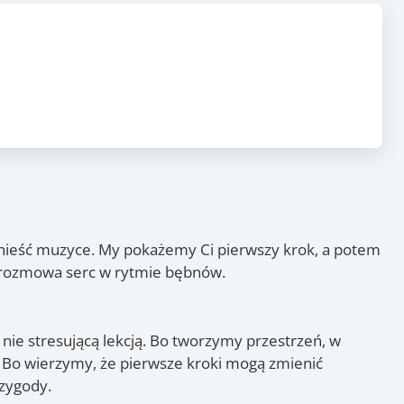
, 20.10
)
(pon.)
ponieść muzyce. My pokażemy Ci pierwszy krok, a potem
k rozmowa serc w rytmie bębnów.
a nie stresującą lekcją. Bo tworzymy przestrzeń, w
. Bo wierzymy, że pierwsze kroki mogą zmienić
rzygody.