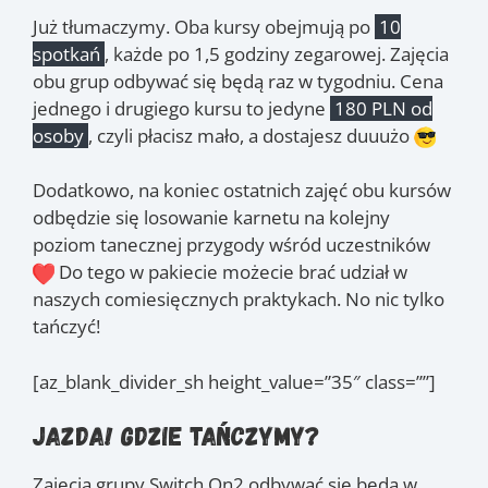
Już tłumaczymy. Oba kursy obejmują po
10
spotkań
, każde po 1,5 godziny zegarowej. Zajęcia
obu grup odbywać się będą raz w tygodniu. Cena
jednego i drugiego kursu to jedyne
180 PLN od
osoby
, czyli płacisz mało, a dostajesz duuużo
Dodatkowo, na koniec ostatnich zajęć obu kursów
odbędzie się losowanie karnetu na kolejny
poziom tanecznej przygody wśród uczestników
Do tego w pakiecie możecie brać udział w
naszych comiesięcznych praktykach. No nic tylko
tańczyć!
[az_blank_divider_sh height_value=”35″ class=””]
Jazda! Gdzie tańczymy?
Zajęcia grupy Switch On2 odbywać się będą w