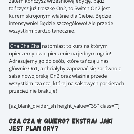
zatem kończysz wrześniową edycję, bądź
tańczysz już troszkę On2, to Switch On2 jest
kurem skrojonym właśnie dla Ciebie. Będzie
intensywnie! Będzie szczegółowo! Ale przede
wszystkim bardzo tanecznie.
Cha Cha Cha
natomiast to kurs na którym
upieczemy dwie pieczenie na jednym ogniu!
Adresujemy go do osób, które tańczą u nas
głównie On1, a chciałyby zapoznać się zarówno z
salsa nowojorską On2 oraz właśnie przede
wszystkim cza czą, której na salsowych parkietach
przecież nie brakuje!
[az_blank_divider_sh height_value=”35″ class=””]
Cza cza w Quiero? Ekstra! Jaki
jest plan gry?