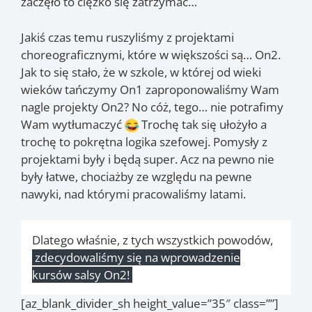
zaczęło to ciężko się zatrzymać…
Jakiś czas temu ruszyliśmy z projektami
choreograficznymi, które w większości są… On2.
Jak to się stało, że w szkole, w której od wieki
wieków tańczymy On1 zaproponowaliśmy Wam
nagle projekty On2? No cóż, tego… nie potrafimy
Wam wytłumaczyć
Trochę tak się ułożyło a
trochę to pokrętna logika szefowej. Pomysły z
projektami były i będą super. Acz na pewno nie
były łatwe, chociażby ze względu na pewne
nawyki, nad którymi pracowaliśmy latami.
Dlatego właśnie, z tych wszystkich powodów,
zdecydowaliśmy się na wprowadzenie
kursów salsy On2!
[az_blank_divider_sh height_value=”35″ class=””]