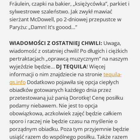
Fräulein, czapki na bakier, „księżycówka”, parkiet i
sylwestrowe szaleństwo. Jak zwykł mawiać
sierżant McDowell, po 2-dniowej przepustce w
Paryżu: „Damn! It’s goood…”
WIADOMOŚCI Z OSTATNIEJ CHWILI:
Uwaga,
wiadomość z ostatniej chwili! Po długich i ciężkich
pertraktacjach „oprawcą muzycznym” na naszym
wyjeździe będzie…
DJ TEQUILA
! Więcej
informacji o nim znajdziecie na stronie
tequila-
qs.info
Dodatkowo pojawiła się opcja ciepłych
obiadków gotowanych każdego dnia przez
przetestowaną już panią Dorotkę! Cenę posiłku
podamy niebawem. Nie jest to opcja
obowiązkowa, aczkolwiek zajęć będzie całkiem
sporo i raczej nie będzie czasu na myślenie o
porządnym obiadku. Poza tym przyjemnie będzie
usiąść razem do wspólnego posiłku. Także razem