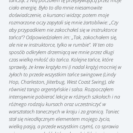
tańcząc z Nią poczułem tę przepływającą przez moje
ciało energię. Było to dla mnie niesamowite
doświadczenie, a kursanci widząc potem moje
rozmarzone oczy zapytali się mnie żartobliwie: „Czy
aby przypadkiem nie zakochałeś się w instruktorce
tańca”? Odpowiedziałem im: „Tak, zakochałem się,
ale nie w instruktorce, tylko w rumbie”. W ten oto
sposób odkryłem drzemiącą we mnie przez długi
czas wielką miłość do tańca. Kolejne tańce, które
sprawiły, że krew krążyła mi (i nadal krąży) mocniej w
żyłach to przede wszystkim tańce swingowe (Lindy
Hop, Charleston, Jiiterbug, West Coast Swing), ale
również tango argentyńskie i salsa. Rozpocząłem
intensywnie pobierać lekcje w różnych szkołach i na
różnego rodzaju kursach oraz uczestniczyć w
warsztatach tanecznych w kraju i za granicą. Taniec
stał się nieodłącznym elementem mojego życia,
wielką pasją, a przede wszystkim czymś, co sprawia