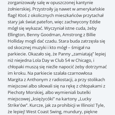
zorganizowały salę w opuszczonej kantynie
żołnierskiej. Przystroiły ją nawet w amerykańskie
flagi!
Ktoś z okolicznych mieszkańców przytachał
stary jak świat patefon, więc zachwycony Eddie
mógł się wykazać. Wyczyniał istne cuda, żeby
Ellington, Benny Goodman, Amstrong z Billie
Holliday mogli dać czadu. Stara buda zatrzęsła się
od skocznej muzyki i kto mógł – śmigał na
parkiecie. Okazało się, że Panny „zamiatają” lepiej
niż niejedna Lola Day w Club 54 w Chicago, i
chłopaki muszą się nieźle napocić żeby dotrzymać
im kroku. Na parkiecie szalała czarnowłosa
Margita z Anthonym z radiostacji, a przy stolikach
miejscowi albo siłowali się na rękę z chłopakami z
Piechoty Morskiej, albo wymieniali butelki
miejscowej „księżycóki” na kartony „Lucky
Strike’ów”. Kurcze, jak za prohibicji w Illinois! Tyle,
że lepiej! West Coast Swing, mundury, piękne