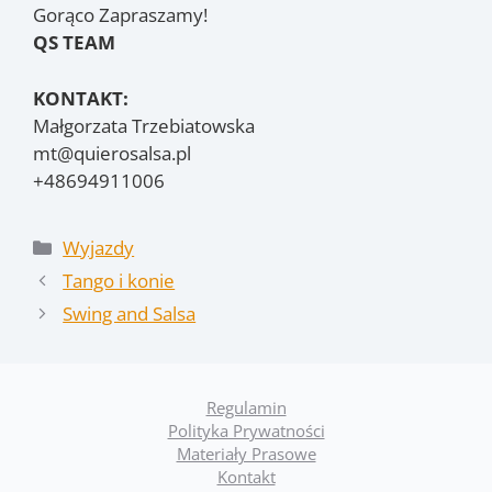
Gorąco Zapraszamy!
QS TEAM
KONTAKT:
Małgorzata Trzebiatowska
mt@quierosalsa.pl
+48694911006
Kategorie
Wyjazdy
Tango i konie
Swing and Salsa
Regulamin
Polityka Prywatności
Materiały Prasowe
Kontakt