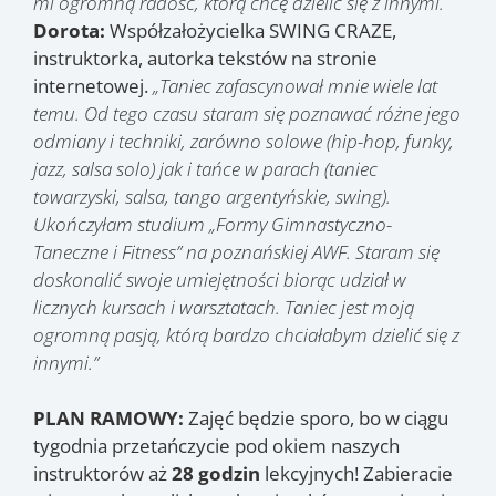
mi ogromną radość, którą chcę dzielić się z innymi.
Dorota:
Współzałożycielka SWING CRAZE,
instruktorka, autorka tekstów na stronie
internetowej.
„Taniec zafascynował mnie wiele lat
temu. Od tego czasu staram się poznawać różne jego
odmiany i techniki, zarówno solowe (hip-hop, funky,
jazz, salsa solo) jak i tańce w parach (taniec
towarzyski, salsa, tango argentyńskie, swing).
Ukończyłam studium „Formy Gimnastyczno-
Taneczne i Fitness” na poznańskiej AWF. Staram się
doskonalić swoje umiejętności biorąc udział w
licznych kursach i warsztatach. Taniec jest moją
ogromną pasją, którą bardzo chciałabym dzielić się z
innymi.”
PLAN RAMOWY:
Zajęć będzie sporo, bo w ciągu
tygodnia przetańczycie pod okiem naszych
instruktorów aż
28 godzin
lekcyjnych! Zabieracie