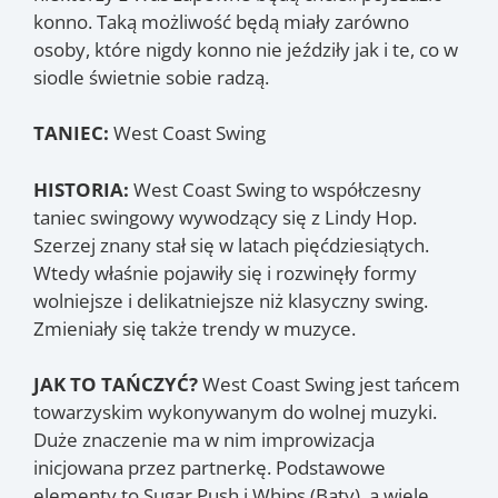
konno. Taką możliwość będą miały zarówno
osoby, które nigdy konno nie jeździły jak i te, co w
siodle świetnie sobie radzą.
TANIEC:
West Coast Swing
HISTORIA:
West Coast Swing to współczesny
taniec swingowy wywodzący się z Lindy Hop.
Szerzej znany stał się w latach pięćdziesiątych.
Wtedy właśnie pojawiły się i rozwinęły formy
wolniejsze i delikatniejsze niż klasyczny swing.
Zmieniały się także trendy w muzyce.
JAK TO TAŃCZYĆ?
West Coast Swing jest tańcem
towarzyskim wykonywanym do wolnej muzyki.
Duże znaczenie ma w nim improwizacja
inicjowana przez partnerkę. Podstawowe
elementy to Sugar Push i Whips (Baty), a wiele