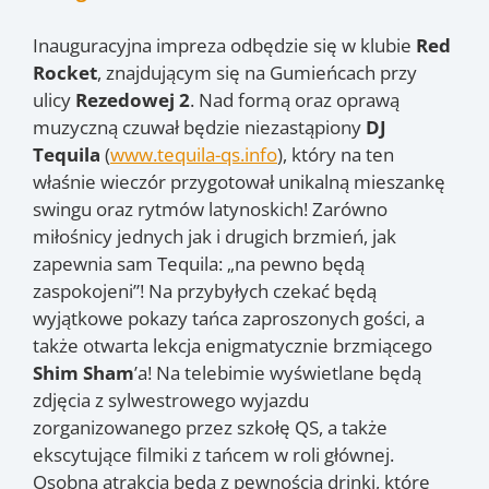
Inauguracyjna impreza odbędzie się w klubie
Red
Rocket
, znajdującym się na Gumieńcach przy
ulicy
Rezedowej 2
. Nad formą oraz oprawą
muzyczną czuwał będzie niezastąpiony
DJ
Tequila
(
www.tequila-qs.info
), który na ten
właśnie wieczór przygotował unikalną mieszankę
swingu oraz rytmów latynoskich! Zarówno
miłośnicy jednych jak i drugich brzmień, jak
zapewnia sam Tequila: „na pewno będą
zaspokojeni”! Na przybyłych czekać będą
wyjątkowe pokazy tańca zaproszonych gości, a
także otwarta lekcja enigmatycznie brzmiącego
Shim Sham
’a! Na telebimie wyświetlane będą
zdjęcia z sylwestrowego wyjazdu
zorganizowanego przez szkołę QS, a także
ekscytujące filmiki z tańcem w roli głównej.
Osobną atrakcją będą z pewnością drinki, które