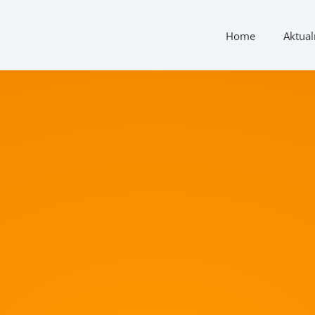
Home
Aktual
aj karnet!