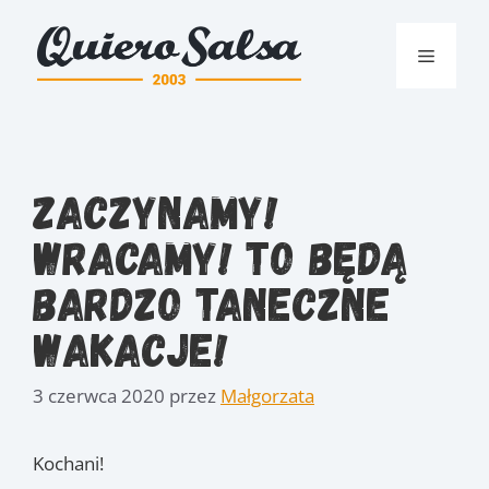
Przejdź
do
Menu
treści
Zaczynamy!
Wracamy! To będą
bardzo taneczne
wakacje!
3 czerwca 2020
przez
Małgorzata
Kochani!