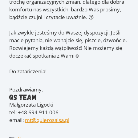
trochę organizacyjnych zmian, dlatego dla dobra i
komfortu nas wszystkich, bardzo Was prosimy,
bądźcie czujni i czytacie uważnie. 😚
Jak zwykle jesteśmy do Waszej dyspozycji. Jeśli
macie pytania, nie wahajcie się, piszcie, dzwońcie.
Rozwiejemy każdą wątpliwość! Nie możemy się
doczekać spotkania z Wami☺️
Do zatańczenia!
Pozdrawiamy,
QS Team
Małgorzata Ligocki
tel: +48 694 911 006
email:
mt@quierosalsa.pl
Kategorie