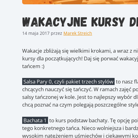
Wakacyjne kursy d
14 maja 2017
przez
Marek Streich
Wakacje zbliżają się wielkimi krokami, a wraz z n
kursy dla początkujących! Daj się porwać wakacyj
tańcem :)
Salsa Pary 0, czyli pakiet trzech stylów
to nasz f
chcących nauczyć się tańczyć. W ramach zajęć poz
salsy tańczonej w kole. Jest to najlepszy wybór d
chcą poznać na czym polegają poszczególne styl
Bachata 1
to kurs podstaw bachaty. Tę opcję 
tego konkretnego tańca. Nieco wolniejsza i bar
wysokim natężeniem uśmiechów i ciekawymi kom