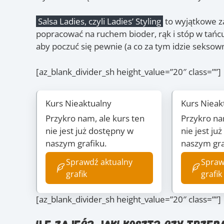
Salsa Ladies, czyli Ladies’ Styling
to wyjątkowe za
popracować na ruchem bioder, rąk i stóp w tańc
aby poczuć się pewnie (a co za tym idzie seksown
[az_blank_divider_sh height_value=”20″ class=””]
Kurs Nieaktualny
Kurs Nieak
Przykro nam, ale kurs ten
Przykro na
nie jest już dostępny w
nie jest ju
naszym grafiku.
naszym gra
Sprawdź aktualny
Spraw
grafik
grafik
[az_blank_divider_sh height_value=”20″ class=””]