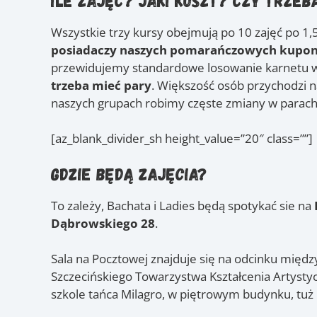
Ile zajęć? Jaki koszt? Czy trzeb
Wszystkie trzy kursy obejmują po 10 zajęć po 1,
posiadaczy naszych pomarańczowych kupo
przewidujemy standardowe losowanie karnetu wś
trzeba mieć pary
. Większość osób przychodzi n
naszych grupach robimy częste zmiany w parach,
[az_blank_divider_sh height_value=”20″ class=””]
Gdzie będą zajęcia?
To zależy, Bachata i Ladies będą spotykać sie na
Dąbrowskiego 28
.
Sala na Pocztowej znajduje się na odcinku międz
Szczecińskiego Towarzystwa Kształcenia Artystyc
szkole tańca Milagro, w piętrowym budynku, tuż 