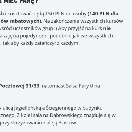
a mieć parę?
5h i kosztować będą 150 PLN od osoby (
140 PLN dla
nów rabatowych
). Na zakończenie wszystkich kursów
ród uczestników grup :) Aby przyjść na kurs
nie
a zajęcia pojedynczo i podobnie jak we wszystkich
 tak aby każdy zatańczył z każdym.
Pocztowej 31/33
, natomiast Salsa Pary 0 na
y ulicą Jagiellońską a Ściegiennego w budynku
znego. Z kolei sala na Dąbrowskiego znajduje się w
przy skrzyżowaniu z aleją Piastów.