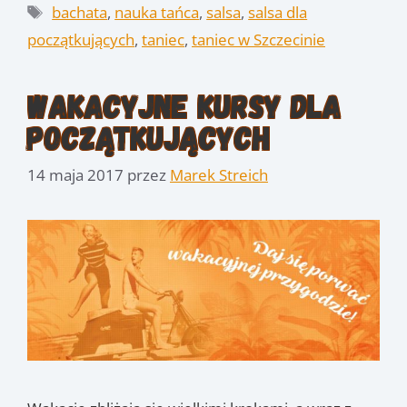
Tagi
bachata
,
nauka tańca
,
salsa
,
salsa dla
początkujących
,
taniec
,
taniec w Szczecinie
Wakacyjne kursy dla
początkujących
14 maja 2017
przez
Marek Streich