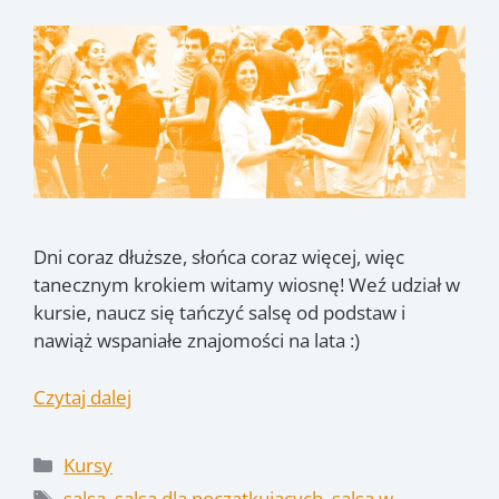
Dni coraz dłuższe, słońca coraz więcej, więc
tanecznym krokiem witamy wiosnę! Weź udział w
kursie, naucz się tańczyć salsę od podstaw i
nawiąż wspaniałe znajomości na lata :)
Czytaj dalej
Kategorie
Kursy
Tagi
salsa
,
salsa dla początkujących
,
salsa w