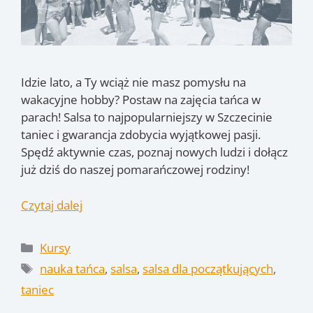
Idzie lato, a Ty wciąż nie masz pomysłu na
wakacyjne hobby? Postaw na zajęcia tańca w
parach! Salsa to najpopularniejszy w Szczecinie
taniec i gwarancja zdobycia wyjątkowej pasji.
Spędź aktywnie czas, poznaj nowych ludzi i dołącz
już dziś do naszej pomarańczowej rodziny!
Czytaj dalej
Kategorie
Kursy
Tagi
nauka tańca
,
salsa
,
salsa dla początkujących
,
taniec