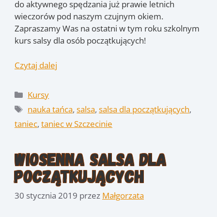
do aktywnego spędzania już prawie letnich
wieczorów pod naszym czujnym okiem.
Zapraszamy Was na ostatni w tym roku szkolnym
kurs salsy dla osób początkujących!
Czytaj dalej
Kategorie
Kursy
Tagi
nauka tańca
,
salsa
,
salsa dla początkujących
,
taniec
,
taniec w Szczecinie
Wiosenna salsa dla
początkujących
30 stycznia 2019
przez
Małgorzata