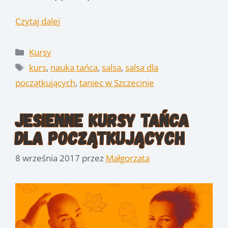
Czytaj dalej
Kategorie
Kursy
Tagi
kurs
,
nauka tańca
,
salsa
,
salsa dla
początkujących
,
taniec w Szczecinie
Jesienne kursy tańca
dla początkujących
8 września 2017
przez
Małgorzata