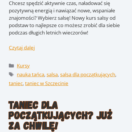
Chcesz spędzić aktywnie czas, naładować się
pozytywną energią i nawiązać nowe, wspaniałe
znajomości? Wybierz salsę! Nowy kurs salsy od
podstaw to najlepsze co możesz zrobić dla siebie
podczas długich letnich wieczorów!
Czytaj dalej
Kategorie
Kursy
Tagi
nauka tańca
,
salsa
,
salsa dla początkujących
,
taniec
,
taniec w Szczecinie
Taniec dla
początkujących? Już
za chwilę!