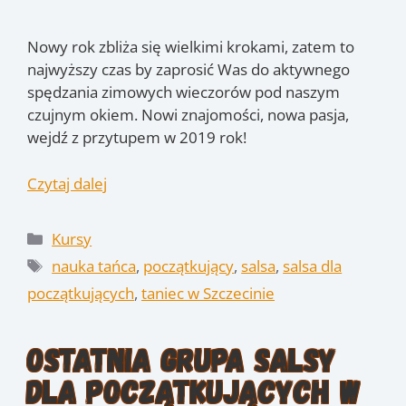
Nowy rok zbliża się wielkimi krokami, zatem to
najwyższy czas by zaprosić Was do aktywnego
spędzania zimowych wieczorów pod naszym
czujnym okiem. Nowi znajomości, nowa pasja,
wejdź z przytupem w 2019 rok!
Czytaj dalej
Kategorie
Kursy
Tagi
nauka tańca
,
początkujący
,
salsa
,
salsa dla
początkujących
,
taniec w Szczecinie
Ostatnia grupa Salsy
dla początkujących w