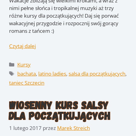
Wakacje zbliżają się wielkimi krokami, a wraz z
nimi pełne słońca i tropikalnej muzyki aż trzy
różne kursy dla początkujących! Daj się porwać
wakacyjnej przygodzie i rozpocznij swój gorący
romans z tańcem :)
Czytaj dalej
Kategorie
Kursy
Tagi
bachata
,
latino ladies
,
salsa dla początkujących
,
taniec Szczecin
Wiosenny kurs salsy
dla początkujących
1 lutego 2017
przez
Marek Streich