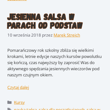
Jesienna Salsa w
parach od podstaw
10 września 2018
przez
Marek Streich
Pomarańczowy rok szkolny zbliża się wielkimi
krokami, letnie edycje naszych kursów powolutku
się kończą, czas najwyższy by zaprosić Was do
aktywnego spędzania jesiennych wieczorów pod
naszym czujnym okiem.
Czytaj dalej
Kategorie
Kursy
Tagi
nauka tańca
,
salsa dla początkujących
,
salsa w