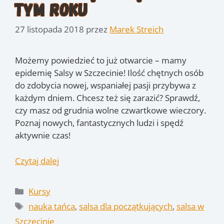
tym roku
27 listopada 2018
przez
Marek Streich
Możemy powiedzieć to już otwarcie – mamy
epidemię Salsy w Szczecinie! Ilość chętnych osób
do zdobycia nowej, wspaniałej pasji przybywa z
każdym dniem. Chcesz też się zarazić? Sprawdź,
czy masz od grudnia wolne czwartkowe wieczory.
Poznaj nowych, fantastycznych ludzi i spędź
aktywnie czas!
Czytaj dalej
Kategorie
Kursy
Tagi
nauka tańca
,
salsa dla początkujących
,
salsa w
Szczecinie