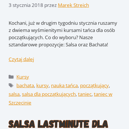
3 stycznia 2018
przez
Marek Streich
Kochani, już w drugim tygodniu stycznia ruszamy
z dwiema wyśmienitymi kursami tańca dla osób
początkujących. Co do wyboru? Nasze
sztandarowe propozycje: Salsa oraz Bachata!
Czytaj dalej
Kategorie
Kursy
Tagi
bachata
,
kursy
,
nauka tańca
,
początkujący
,
salsa
,
salsa dla początkujących
,
taniec
,
taniec w
Szczecinie
Salsa Lastminute dla