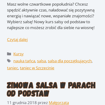
Masz wolne czwartkowe popołudnia? Chcesz
spędzić aktywnie czas, naładować się pozytywną
energią i nawiązać nowe, wspaniałe znajomości?
Wybierz salsę! Nowy kurs salsy od podstaw to
najlepsze co możesz zrobić dla siebie na wiosnę!
Czytaj dalej
Kategorie
Kursy
Tagi
nauka tańca
,
salsa
,
salsa dla początkujących
,
taniec
,
taniec w Szczecinie
Zimowa Salsa w parach
od podstaw
11 grudnia 2018
przez
Małgorzata