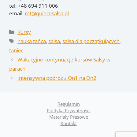
tel: +48 694 911 006
email:
mt@quierosalsa.pl
Kategorie
Kursy
Tagi
nauka tańca
,
salsa
,
salsa dla początkujących
,
taniec
Wakacyjne kontynuacje kursów Salsy w
parach
Intensywna podróż z On1 na On2
Regulamin
Polityka Prywatności
Materiały Prasowe
Kontakt