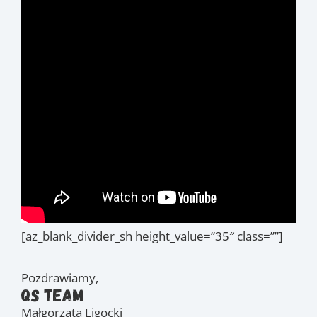
[az_blank_divider_sh height_value=”35″ class=””]
Pozdrawiamy,
QS Team
Małgorzata Ligocki