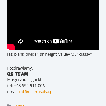
[az_blank_divider_sh height_value=”35″ class=””]
Pozdrawiamy,
QS Team
Małgorzata Ligocki
tel: +48 694 911 006
email:
mt@quierosalsa.pl
Kategorie
Kursy