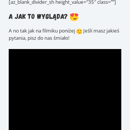
[az_blank_divider_sh height_value=”35″ class=””]
A jak to wygląda?
A no tak jak na filmiku poniżej
Jeśli masz jakieś
pytania, pisz do nas śmiało!