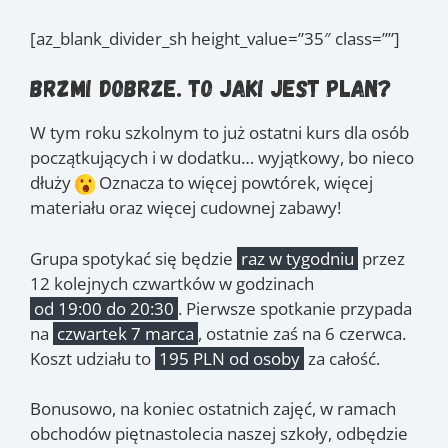
[az_blank_divider_sh height_value=”35″ class=””]
Brzmi dobrze. To jaki jest plan?
W tym roku szkolnym to już ostatni kurs dla osób
początkujących i w dodatku… wyjątkowy, bo nieco
dłuży
Oznacza to więcej powtórek, więcej
materiału oraz więcej cudownej zabawy!
Grupa spotykać się będzie
raz w tygodniu
przez
12 kolejnych czwartków w godzinach
od 19:00 do 20:30
. Pierwsze spotkanie przypada
na
czwartek 7 marca
, ostatnie zaś na 6 czerwca.
Koszt udziału to
195 PLN od osoby
za całość.
Bonusowo, na koniec ostatnich zajęć, w ramach
obchodów piętnastolecia naszej szkoły, odbędzie