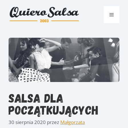
Przejdź
do
Menu
treści
Salsa dla
początkujących
30 sierpnia 2020
przez
Małgorzata