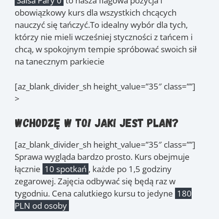
Salsa Pary 0
to nasza flagowa pozycja i
obowiązkowy kurs dla wszystkich chcących
nauczyć się tańczyć.To idealny wybór dla tych,
którzy nie mieli wcześniej styczności z tańcem i
chcą, w spokojnym tempie spróbować swoich sił
na tanecznym parkiecie
[az_blank_divider_sh height_value=”35″ class=””]
>
Wchodzę w to! Jaki jest plan?
[az_blank_divider_sh height_value=”35″ class=””]
Sprawa wygląda bardzo prosto. Kurs obejmuje
łącznie
10 spotkań
, każde po 1,5 godziny
zegarowej. Zajęcia odbywać się będą raz w
tygodniu. Cena calutkiego kursu to jedyne
180
PLN od osoby