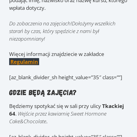
podając imię, nazwisko oraz nazwę kursu, którego
wpłata dotyczy.
Do zobaczenia na zajęciach!Dołożymy wszelkich
starań by czas, który spędzicie z nami był
niezapomniany!
Więcej informacji znajdziecie w zakładce
Regulamin
[az_blank_divider_sh height_value=”35″ class=””]
Gdzie będą zajęcia?
Będziemy spotykać się w sali przy ulicy
Tkackiej
64
.
Wejście przez kawiarnię Sweet Hormone
Cake&Chocolate
.
[az_blank_divider_sh height_value=”35″ class=””]