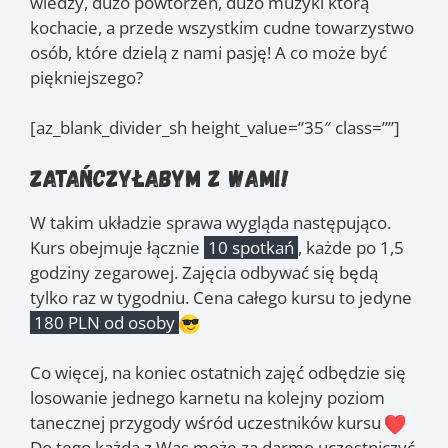
wiedzy, dużo powtórzeń, dużo muzyki którą
kochacie, a przede wszystkim cudne towarzystwo
osób, które dzielą z nami pasję! A co może być
piękniejszego?
[az_blank_divider_sh height_value=”35″ class=””]
Zatańczyłabym z Wami!
W takim układzie sprawa wygląda następująco.
Kurs obejmuje łącznie
10 spotkań
, każde po 1,5
godziny zegarowej. Zajęcia odbywać się będą
tylko raz w tygodniu. Cena całego kursu to jedyne
180 PLN od osoby
Co więcej, na koniec ostatnich zajęć odbędzie się
losowanie jednego karnetu na kolejny poziom
tanecznej przygody wśród uczestników kursu
Do tego każda z Was może za darmo uczestniczyć